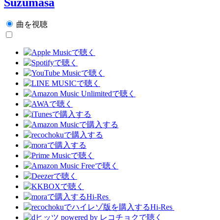
Suzumasa
曲を視聴
Hi-Res
Hi-Res