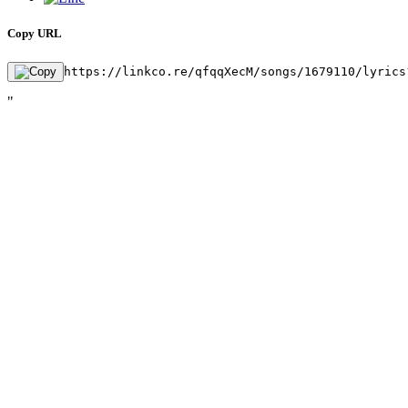
Copy URL
https://linkco.re/qfqqXecM/songs/1679110/lyrics
"