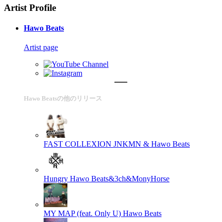
Artist Profile
Hawo Beats
Artist page
Hawo Beatsの他のリリース
FAST COLLEXION
JNKMN & Hawo Beats
Hungry
Hawo Beats&3ch&MonyHorse
MY MAP (feat. Only U)
Hawo Beats