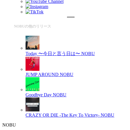
NOBUの他のリリース
Today 〜今日と言う日は〜
NOBU
JUMP AROUND
NOBU
Goodbye Day
NOBU
CRAZY OR DIE -The Key To Victory-
NOBU
NOBU