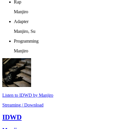
Rap
Manjiro
Adapter
Manjiro, Su
Programming
Manjiro
Listen to IDWD by Manjiro
Streaming / Download
IDWD