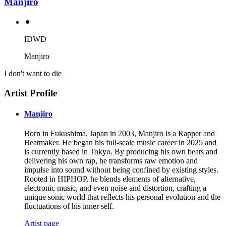
Manjiro
⚫︎
IDWD
Manjiro
I don't want to die
Artist Profile
Manjiro
Born in Fukushima, Japan in 2003, Manjiro is a Rapper and
Beatmaker. He began his full-scale music career in 2025 and
is currently based in Tokyo. By producing his own beats and
delivering his own rap, he transforms raw emotion and
impulse into sound without being confined by existing styles.
Rooted in HIPHOP, he blends elements of alternative,
electronic music, and even noise and distortion, crafting a
unique sonic world that reflects his personal evolution and the
fluctuations of his inner self.
Artist page