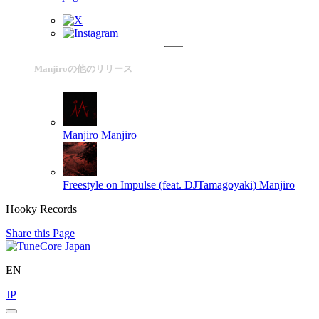
Manjiroの他のリリース
Manjiro
Manjiro
Freestyle on Impulse (feat. DJTamagoyaki)
Manjiro
Hooky Records
Share this Page
EN
JP