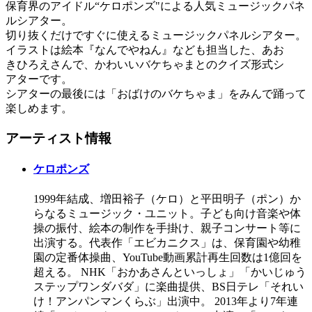
保育界のアイドル“ケロポンズ"による人気ミュージックパネ
ルシアター。
切り抜くだけですぐに使えるミュージックパネルシアター。
イラストは絵本『なんでやねん』なども担当した、あお
きひろえさんで、かわいいバケちゃまとのクイズ形式シ
アターです。
シアターの最後には「おばけのバケちゃま」をみんで踊って
楽しめます。
アーティスト情報
ケロポンズ
1999年結成、増田裕子（ケロ）と平田明子（ポン）か
らなるミュージック・ユニット。子ども向け音楽や体
操の振付、絵本の制作を手掛け、親子コンサート等に
出演する。代表作「エビカニクス」は、保育園や幼稚
園の定番体操曲、YouTube動画累計再生回数は1億回を
超える。 NHK「おかあさんといっしょ」「かいじゅう
ステップワンダバダ」に楽曲提供、BS日テレ「それい
け！アンパンマンくらぶ」出演中。 2013年より7年連