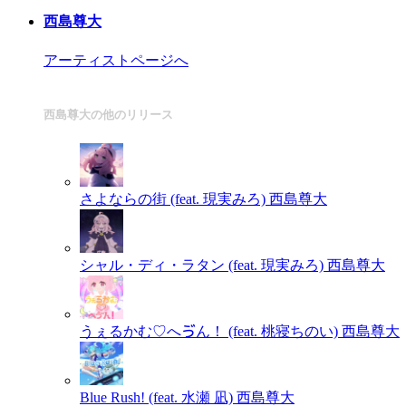
西島尊大
アーティストページへ
西島尊大の他のリリース
さよならの街 (feat. 現実みろ)
西島尊大
シャル・ディ・ラタン (feat. 現実みろ)
西島尊大
うぇるかむ♡へゔん！ (feat. 桃寝ちのい)
西島尊大
Blue Rush! (feat. 水瀬 凪)
西島尊大