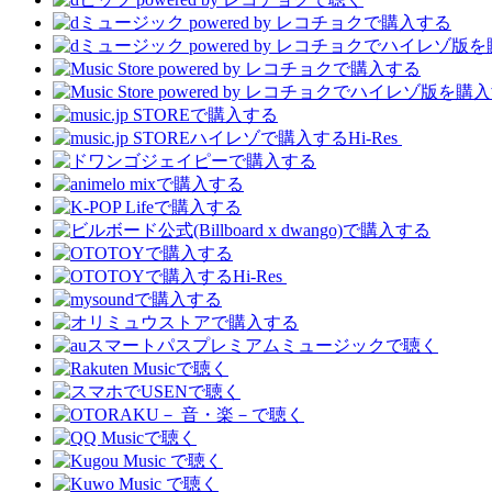
Hi-Res
Hi-Res