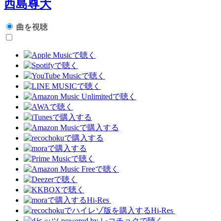
西島尊大
曲を視聴
Hi-Res
Hi-Res