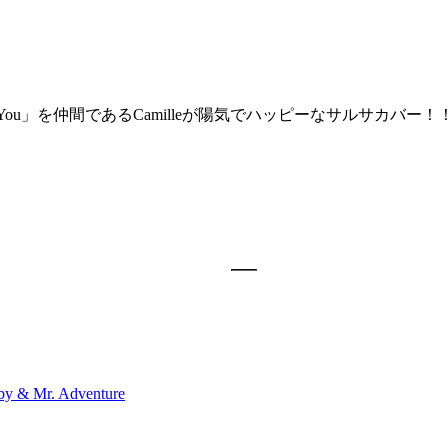
ng Into You」を仲間であるCamilleが陽気でハッピーなサルサカバー！
by & Mr. Adventure