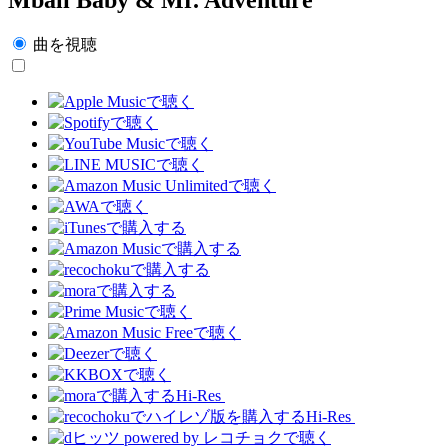
曲を視聴
Hi-Res
Hi-Res