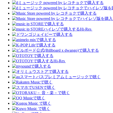
Hi-Res
Hi-Res