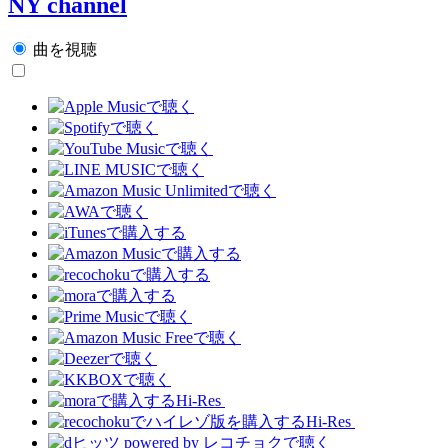
NY channel
曲を視聴
Hi-Res
Hi-Res