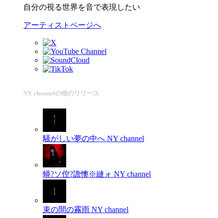
自分の視る世界を音で表現したい
アーティストページへ
NY channelの他のリリース
騒がしい夢の中へ
NY channel
蟒?ソ倥?譫懊※縺ォ
NY channel
束の間の霧雨
NY channel