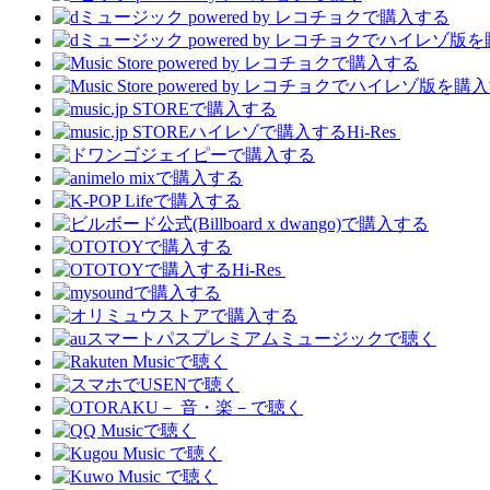
Hi-Res
Hi-Res