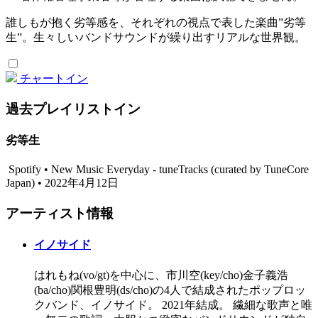
誰しもが抱く劣等感を、それぞれの視点で表した楽曲”劣等
生”。生々しいバンドサウンドが繰り出すリアルな世界観。
チャートイン
過去プレイリストイン
劣等生
Spotify • New Music Everyday - tuneTracks (curated by TuneCore
Japan) • 2022年4月12日
アーティスト情報
イノサイド
はれもね(vo/gt)を中心に、市川空(key/cho)金子義浩
(ba/cho)関根豊明(ds/cho)の4人で結成されたポップロッ
クバンド、イノサイド。 2021年結成。 繊細な歌声と唯