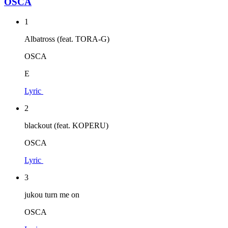
OSCA
1
Albatross (feat. TORA-G)
OSCA
E
Lyric
2
blackout (feat. KOPERU)
OSCA
Lyric
3
jukou turn me on
OSCA