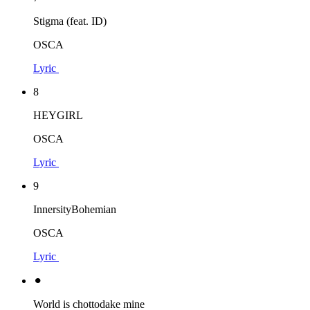
Stigma (feat. ID)
OSCA
Lyric
8
HEYGIRL
OSCA
Lyric
9
InnersityBohemian
OSCA
Lyric
⚫︎
World is chottodake mine