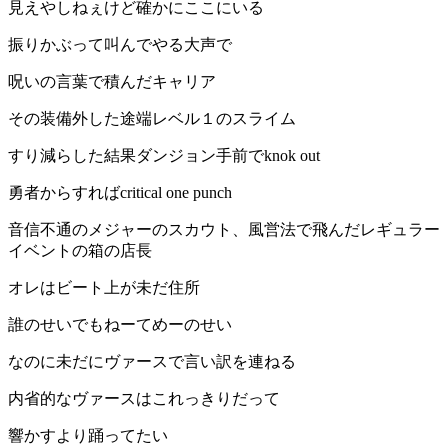
見えやしねぇけど確かにここにいる
振りかぶって叫んでやる大声で
呪いの言葉で積んだキャリア
その装備外した途端レベル１のスライム
すり減らした結果ダンジョン手前でknok out
勇者からすればcritical one punch
音信不通のメジャーのスカウト、風営法で飛んだレギュラー
イベントの箱の店長
オレはビート上が未だ住所
誰のせいでもねーてめーのせい
なのに未だにヴァースで言い訳を連ねる
内省的なヴァースはこれっきりだって
響かすより踊ってたい