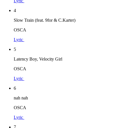
Lyric
4
Slow Train (feat. 9for & C.Karter)
OSCA
Lyric
5
Latency Boy, Velocity Girl
OSCA
Lyric
6
nah nah
OSCA
Lyric
7