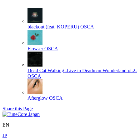
blackout (feat. KOPERU)
OSCA
Flow-er
OSCA
Dead Cat Walking -Live in Deadman Wonderland pt.2-
OSCA
Afterglow
OSCA
Share this Page
EN
JP