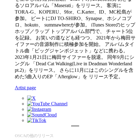
るソロアルバム「Maserati」をリリース。 客演に
TORA-G、KOPERU、9for、C.Karter、ID、MC松島が
参加。 ビートにDJ TO-SHIRO、Synapse、ホシノコプ
ロ、hokuto、 summawhereが参加。 iTunes Storeのヒップ
ホップ／ラップ トップアルバム部門で、 チャート5位
を記録。 お笑いの道なども経つつ、 2021年から梅田サ
イファーの音源制作に積極参加を開始。 アルバムタイ
トル曲「ビッグジャンボジェット」などに携わる。
2023年1月21日に梅田サイファーを脱退。 同年9月にシ
ングル 「Dead Cat Walking(Live in Deadman Wonderland
pt.2)」をリリース。 さらに11月にはこのシングルを含
めた5曲入りのEP「Afterglow」を リリース予定。
Artist page
OSCAの他のリリース