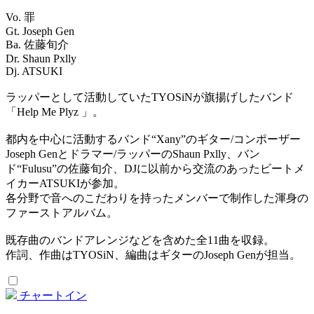
Vo. 罪
Gt. Joseph Gen
Ba. 佐藤旬介
Dr. Shaun Pxlly
Dj. ATSUKI
ラッパーとして活動していたTYOSiNが旗揚げしたバンド
「Help Me Plyz 」。
都内を中心に活動するバンド“Xany”のギター/コンポーザー
Joseph Genとドラマー/ラッパーのShaun Pxlly、バン
ド“Fulusu”の佐藤旬介、DJに以前から交流のあったビートメ
イカーATSUKIが参加。
各分野で音へのこだわりを持ったメンバーで制作した渾身の
ファーストアルバム。
既存曲のバンドアレンジなどを含めた全11曲を収録。
作詞、作曲はTYOSiN、編曲はギターのJoseph Genが担当。
チャートイン