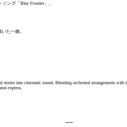
Blue Frontier」。
描いた一曲。
、
al stories into cinematic sound. Blending orchestral arrangements wit
nnot express.