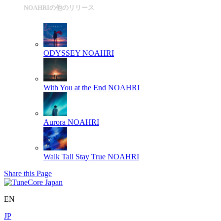
NOAHRIの他のリリース
ODYSSEY
NOAHRI
With You at the End
NOAHRI
Aurora
NOAHRI
Walk Tall Stay True
NOAHRI
Share this Page
EN
JP