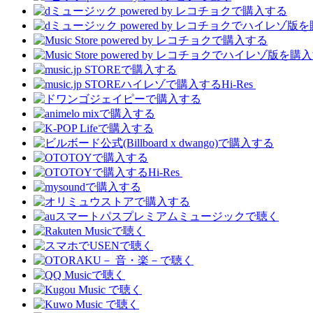
Hi-Res
Hi-Res