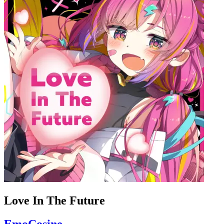
Love In The Future
EmoCosine