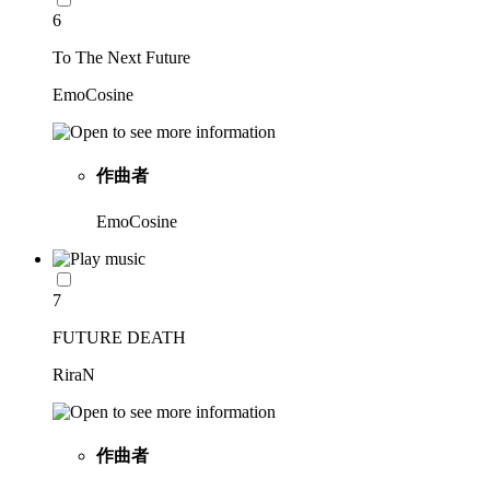
6
To The Next Future
EmoCosine
作曲者
EmoCosine
7
FUTURE DEATH
RiraN
作曲者