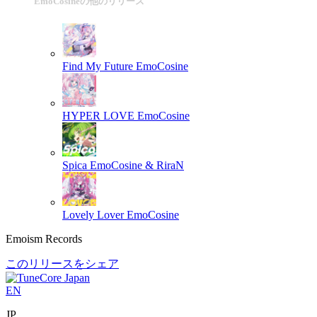
EmoCosineの他のリリース
Find My Future
EmoCosine
HYPER LOVE
EmoCosine
Spica
EmoCosine & RiraN
Lovely Lover
EmoCosine
Emoism Records
このリリースをシェア
EN
JP