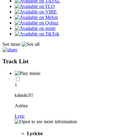
See more
Track List
1
k4m4s3!!
Astöra
Lyric
Lyricist