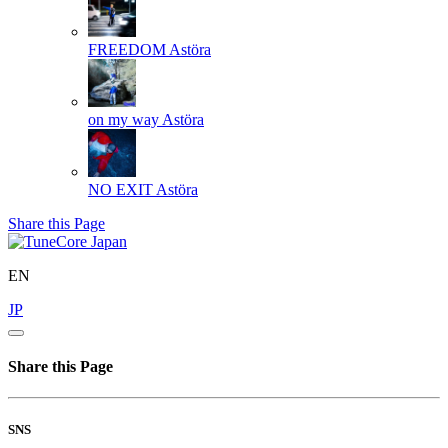
FREEDOM
Astöra
on my way
Astöra
NO EXIT
Astöra
Share this Page
EN
JP
Share this Page
SNS