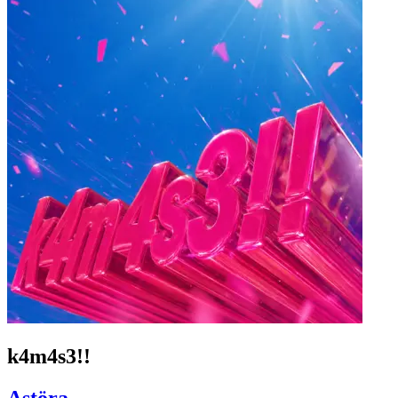
k4m4s3!!
Astöra