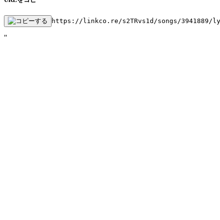
https://linkco.re/s2TRvs1d/songs/3941889/l
"