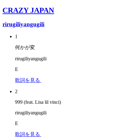
CRAZY JAPAN
rirugiliyangugili
1
何かが変
rirugiliyangugili
E
歌詞を見る
2
999 (feat. Lisa lil vinci)
rirugiliyangugili
E
歌詞を見る