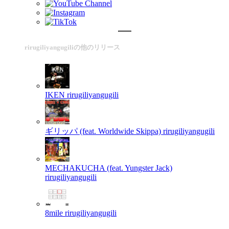
rirugiliyangugiliの他のリリース
IKEN
rirugiliyangugili
ギリッパ (feat. Worldwide Skippa)
rirugiliyangugili
MECHAKUCHA (feat. Yungster Jack)
rirugiliyangugili
8mile
rirugiliyangugili