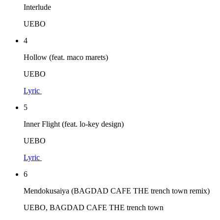
Interlude
UEBO
4
Hollow (feat. maco marets)
UEBO
Lyric
5
Inner Flight (feat. lo-key design)
UEBO
Lyric
6
Mendokusaiya (BAGDAD CAFE THE trench town remix)
UEBO, BAGDAD CAFE THE trench town