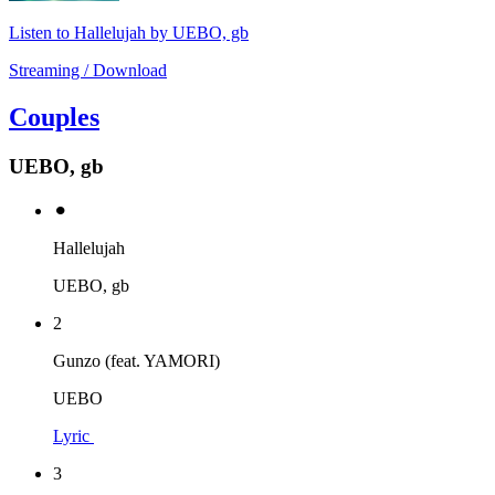
Listen to Hallelujah by UEBO, gb
Streaming / Download
Couples
UEBO, gb
⚫︎
Hallelujah
UEBO, gb
2
Gunzo (feat. YAMORI)
UEBO
Lyric
3