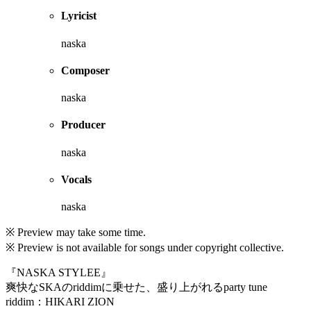
Lyricist
naska
Composer
naska
Producer
naska
Vocals
naska
※ Preview may take some time.
※ Preview is not available for songs under copyright collective.
『NASKA STYLEE』
爽快なSKAのriddimに乗せた、盛り上がれるparty tune
riddim：HIKARI ZION