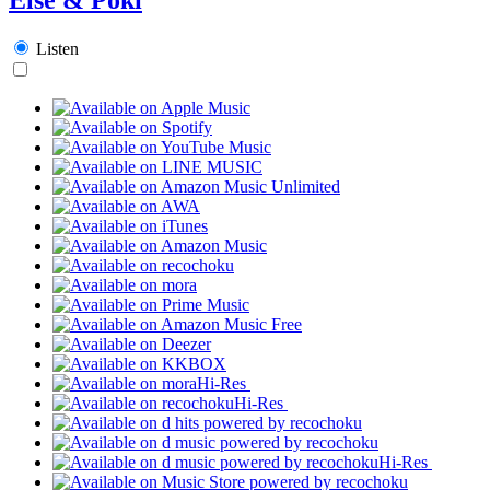
Listen
Hi-Res
Hi-Res
Hi-Res