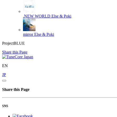
.NEW WORLD
Else & Poki
mirror
Else & Poki
ProjectBLUE
Share this Page
EN
JP
Share this Page
SNS