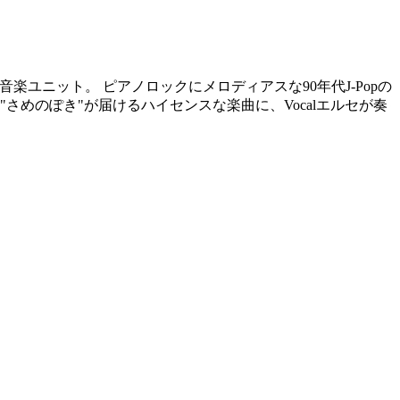
音楽ユニット。 ピアノロックにメロディアスな90年代J-Popの
めのぽき"が届けるハイセンスな楽曲に、Vocalエルセが奏