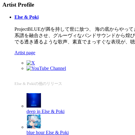
Artist Profile
Else & Poki
ProjectBLUEが満を持して世に放つ、 海の底から
系譜を融合させ、グルーヴィなバンドサウンドから煌びや
でる透き通るような歌声、素直でまっすぐな表現が、聴
Artist page
Else & Pokiの他のリリース
deep in
Else & Poki
blue hour
Else & Poki