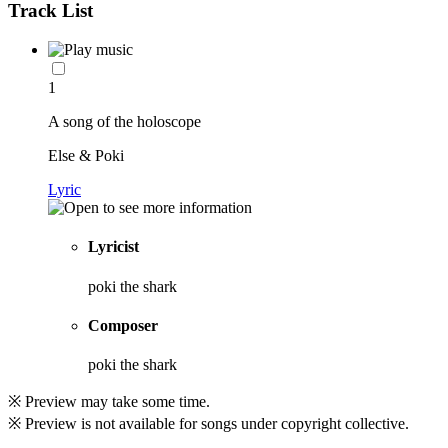
Track List
1
A song of the holoscope
Else & Poki
Lyric
Lyricist
poki the shark
Composer
poki the shark
※ Preview may take some time.
※ Preview is not available for songs under copyright collective.