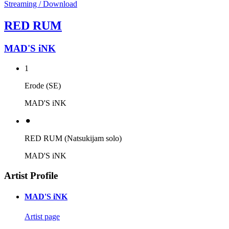
Streaming / Download
RED RUM
MAD'S iNK
1
Erode (SE)
MAD'S iNK
⚫︎
RED RUM (Natsukijam solo)
MAD'S iNK
Artist Profile
MAD'S iNK
Artist page