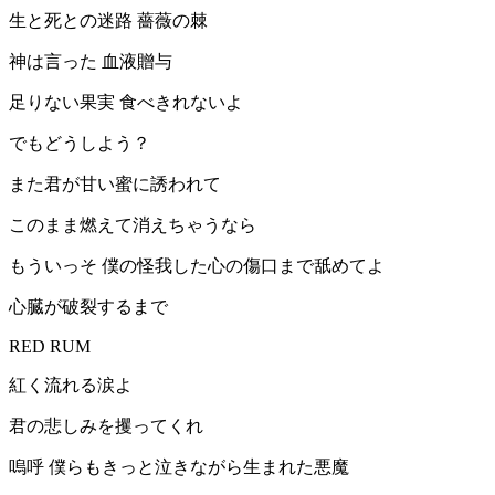
生と死との迷路 薔薇の棘
神は言った 血液贈与
足りない果実 食べきれないよ
でもどうしよう？
また君が甘い蜜に誘われて
このまま燃えて消えちゃうなら
もういっそ 僕の怪我した心の傷口まで舐めてよ
心臓が破裂するまで
RED RUM
紅く流れる涙よ
君の悲しみを攫ってくれ
嗚呼 僕らもきっと泣きながら生まれた悪魔