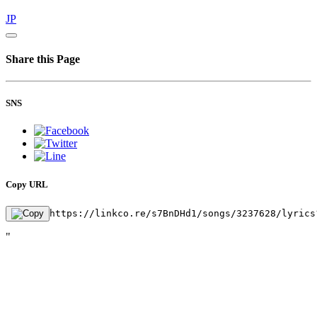
JP
Share this Page
SNS
Copy URL
https://linkco.re/s7BnDHd1/songs/3237628/lyrics
"