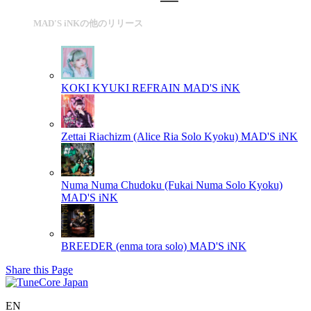
MAD'S iNKの他のリリース
KOKI KYUKI REFRAIN
MAD'S iNK
Zettai Riachizm (Alice Ria Solo Kyoku)
MAD'S iNK
Numa Numa Chudoku (Fukai Numa Solo Kyoku)
MAD'S iNK
BREEDER (enma tora solo)
MAD'S iNK
Share this Page
EN