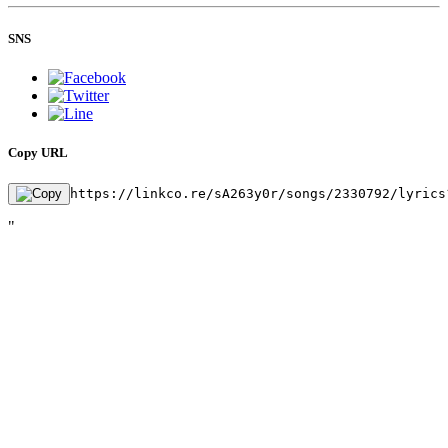
SNS
Copy URL
https://linkco.re/sA263y0r/songs/2330792/lyrics
"