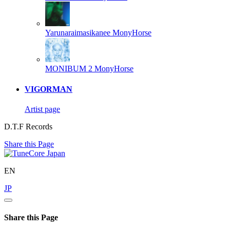
Yarunaraimasikanee
MonyHorse
MONIBUM 2
MonyHorse
VIGORMAN
Artist page
D.T.F Records
Share this Page
EN
JP
Share this Page