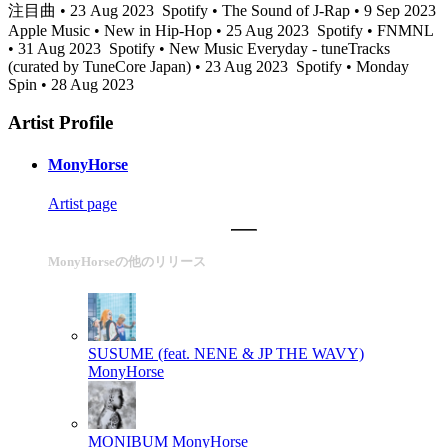
注目曲 • 23 Aug 2023
Spotify • The Sound of J-Rap • 9 Sep 2023
Apple Music • New in Hip-Hop • 25 Aug 2023
Spotify • FNMNL
• 31 Aug 2023
Spotify • New Music Everyday - tuneTracks
(curated by TuneCore Japan) • 23 Aug 2023
Spotify • Monday
Spin • 28 Aug 2023
Artist Profile
MonyHorse
Artist page
MonyHorseの他のリリース
SUSUME (feat. NENE & JP THE WAVY)
MonyHorse
MONIBUM
MonyHorse