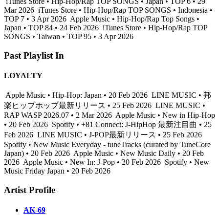
iTunes Store • Hip-Hop/Rap TOP SONGS • Japan • TOP 6 • 29
Mar 2026
iTunes Store • Hip-Hop/Rap TOP SONGS • Indonesia •
TOP 7 • 3 Apr 2026
Apple Music • Hip-Hop/Rap Top Songs •
Japan • TOP 84 • 24 Feb 2026
iTunes Store • Hip-Hop/Rap TOP
SONGS • Taiwan • TOP 95 • 3 Apr 2026
Past Playlist In
LOYALTY
Apple Music • Hip-Hop: Japan • 20 Feb 2026
LINE MUSIC • 邦
楽ヒップホップ最新リリース • 25 Feb 2026
LINE MUSIC •
RAP WASP 2026.07 • 2 Mar 2026
Apple Music • New in Hip-Hop
• 20 Feb 2026
Spotify • +81 Connect: J-HipHop 最新注目曲 • 25
Feb 2026
LINE MUSIC • J-POP最新リリース • 25 Feb 2026
Spotify • New Music Everyday - tuneTracks (curated by TuneCore
Japan) • 20 Feb 2026
Apple Music • New Music Daily • 20 Feb
2026
Apple Music • New In: J-Pop • 20 Feb 2026
Spotify • New
Music Friday Japan • 20 Feb 2026
Artist Profile
AK-69