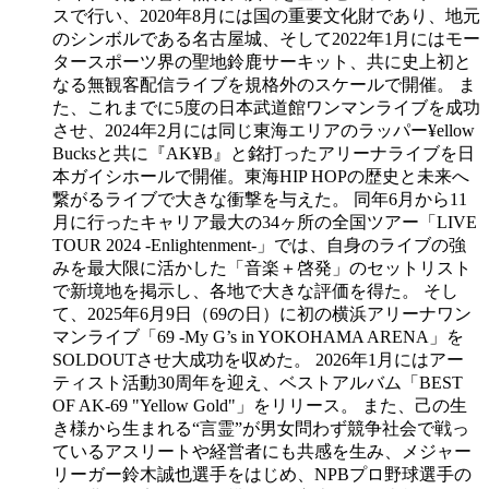
スで行い、2020年8月には国の重要文化財であり、地元
のシンボルである名古屋城、そして2022年1月にはモー
タースポーツ界の聖地鈴鹿サーキット、共に史上初と
なる無観客配信ライブを規格外のスケールで開催。 ま
た、これまでに5度の日本武道館ワンマンライブを成功
させ、2024年2月には同じ東海エリアのラッパー¥ellow
Bucksと共に『AK¥B』と銘打ったアリーナライブを日
本ガイシホールで開催。東海HIP HOPの歴史と未来へ
繋がるライブで大きな衝撃を与えた。 同年6月から11
月に行ったキャリア最大の34ヶ所の全国ツアー「LIVE
TOUR 2024 -Enlightenment-」では、自身のライブの強
みを最大限に活かした「音楽＋啓発」のセットリスト
で新境地を掲示し、各地で大きな評価を得た。 そし
て、2025年6月9日（69の日）に初の横浜アリーナワン
マンライブ「69 -My G’s in YOKOHAMA ARENA」を
SOLDOUTさせ大成功を収めた。 2026年1月にはアー
ティスト活動30周年を迎え、ベストアルバム「BEST
OF AK-69 "Yellow Gold"」をリリース。 また、己の生
き様から生まれる“言霊”が男女問わず競争社会で戦っ
ているアスリートや経営者にも共感を生み、メジャー
リーガー鈴木誠也選手をはじめ、NPBプロ野球選手の