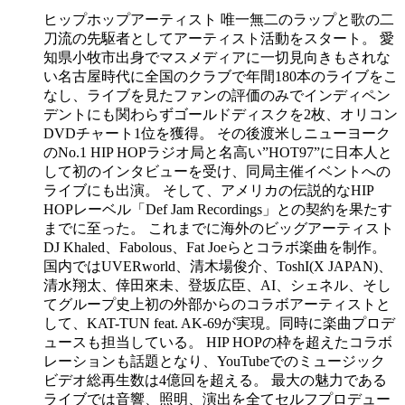
ヒップホップアーティスト 唯一無二のラップと歌の二
刀流の先駆者としてアーティスト活動をスタート。 愛
知県小牧市出身でマスメディアに一切見向きもされな
い名古屋時代に全国のクラブで年間180本のライブをこ
なし、ライブを見たファンの評価のみでインディペン
デントにも関わらずゴールドディスクを2枚、オリコン
DVDチャート1位を獲得。 その後渡米しニューヨーク
のNo.1 HIP HOPラジオ局と名高い”HOT97”に日本人と
して初のインタビューを受け、同局主催イベントへの
ライブにも出演。 そして、アメリカの伝説的なHIP
HOPレーベル「Def Jam Recordings」との契約を果たす
までに至った。 これまでに海外のビッグアーティスト
DJ Khaled、Fabolous、Fat Joeらとコラボ楽曲を制作。
国内ではUVERworld、清木場俊介、ToshI(X JAPAN)、
清水翔太、倖田來未、登坂広臣、AI、シェネル、そし
てグループ史上初の外部からのコラボアーティストと
して、KAT-TUN feat. AK-69が実現。同時に楽曲プロデ
ュースも担当している。 HIP HOPの枠を超えたコラボ
レーションも話題となり、YouTubeでのミュージック
ビデオ総再生数は4億回を超える。 最大の魅力である
ライブでは音響、照明、演出を全てセルフプロデュー