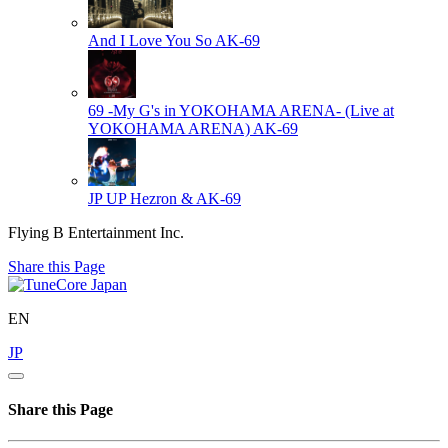
And I Love You So
AK-69
69 -My G's in YOKOHAMA ARENA- (Live at
YOKOHAMA ARENA)
AK-69
JP UP
Hezron & AK-69
Flying B Entertainment Inc.
Share this Page
EN
JP
Share this Page