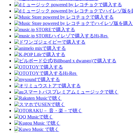
Hi-Res
Hi-Res