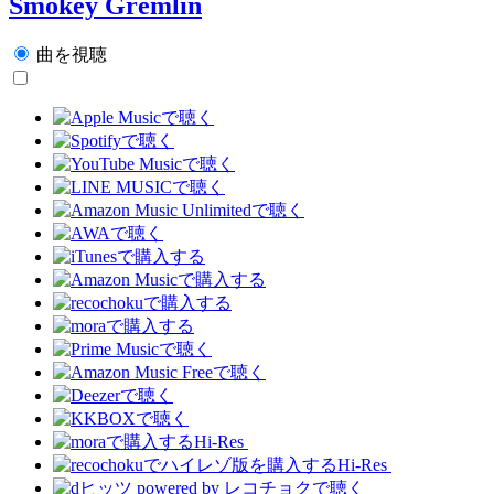
Smokey Gremlin
曲を視聴
Hi-Res
Hi-Res