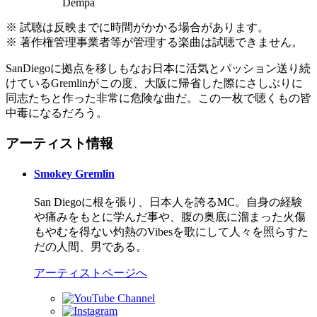
Dempa
※ 試聴は反映までに時間がかかる場合があります。
※ 著作権管理事業者等が管理する楽曲は試聴できません。
SanDiegoに拠点を移しもなお日本に活気とパッション送り続
けているGremlinがこの度、大阪に帰省した際にさしぶりに
同志たちと作った非常に危険な曲だ。この一枚で聴くもの皆
中毒になるだろう。
アーティスト情報
Smokey Gremlin
San Diegoに根を張り、日本人を誇るMC。自身の経験
や痛みをもとに学んだ事や、腹の奥底に溜まった火傷
もやむを得ない灼熱のVibesを歌にして人々を照らすた
だの人間、男である。
アーティストページへ