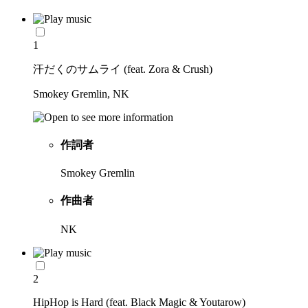
1
汗だくのサムライ (feat. Zora & Crush)
Smokey Gremlin, NK
作詞者
Smokey Gremlin
作曲者
NK
2
HipHop is Hard (feat. Black Magic & Youtarow)