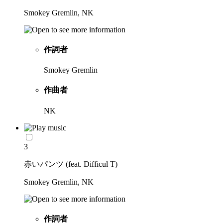
Smokey Gremlin, NK
作詞者
Smokey Gremlin
作曲者
NK
3
赤いパンツ (feat. Difficul T)
Smokey Gremlin, NK
作詞者