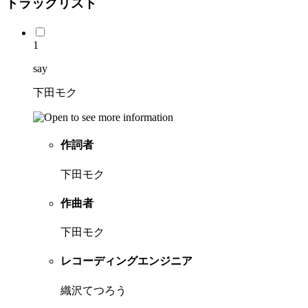
トラックリスト
1
say
下田モク
作詞者
下田モク
作曲者
下田モク
レコーディングエンジニア
織沢てつろう