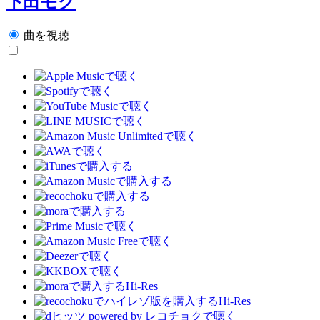
下田モク
曲を視聴
Hi-Res
Hi-Res