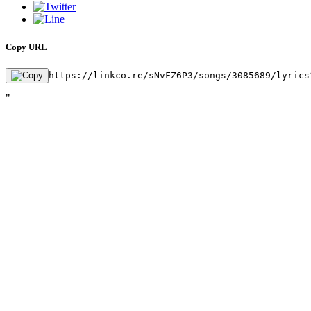
Copy URL
https://linkco.re/sNvFZ6P3/songs/3085689/lyrics
"