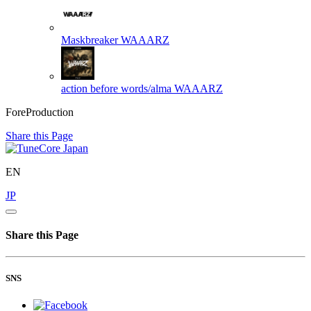
Maskbreaker
WAAARZ
action before words/alma
WAAARZ
ForeProduction
Share this Page
EN
JP
Share this Page
SNS