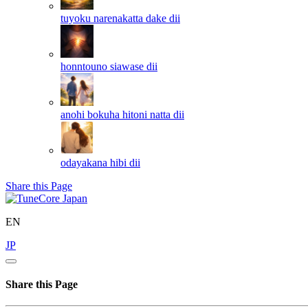
tuyoku narenakatta dake
dii
honntouno siawase
dii
anohi bokuha hitoni natta
dii
odayakana hibi
dii
Share this Page
EN
JP
Share this Page