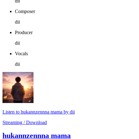
dii
Composer
dii
Producer
dii
Vocals
dii
Listen to hukannzennna mama by dii
Streaming / Download
hukannzennna mama