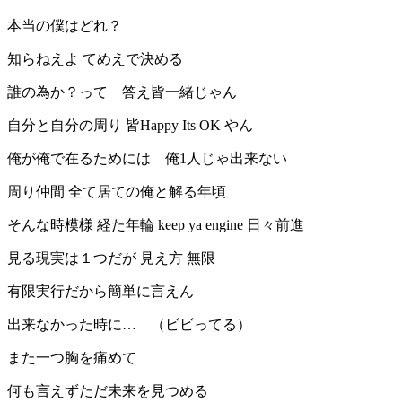
本当の僕はどれ？
知らねえよ てめえで決める
誰の為か？って 答え皆一緒じゃん
自分と自分の周り 皆Happy Its OK やん
俺が俺で在るためには 俺1人じゃ出来ない
周り仲間 全て居ての俺と解る年頃
そんな時模様 経た年輪 keep ya engine 日々前進
見る現実は１つだが 見え方 無限
有限実行だから簡単に言えん
出来なかった時に… （ビビってる）
また一つ胸を痛めて
何も言えずただ未来を見つめる