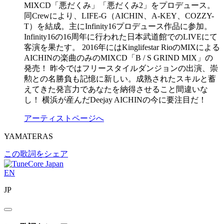
MIXCD「悪だくみ」「悪だくみ2」をプロデュース。
同Crewにより、LIFE-G（AICHIN、A-KEY、COZZY-
T）を結成。主にInfinity16プロデュース作品に参加。
Infinity16の16周年に行われた日本武道館でのLIVEにて
客演を果たす。 2016年にはKinglifestar RioのMIXによる
AICHINの楽曲のみのMIXCD「B / S GRIND MIX」の
発売！ 昨今ではフリースタイルダンジョンの出演、崇
勲との名勝負も記憶に新しい。成熟されたスキルと蓄
えてきた発言力であなたを納得させること間違いな
し！ 横浜が産んだDeejay AICHINの今に要注目だ！
アーティストページへ
YAMATERAS
この歌詞をシェア
EN
JP