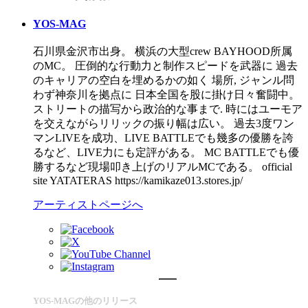
YOS-MAG
石川県金沢市出身。 横浜の大型crew BAYHOOD所属
のMC。 圧倒的な行動力と制作スピードを武器に 過去
のキャリアの空白を埋めるかの如く 場所, ジャンル問
わず神奈川を拠点に 日本全国を股に掛け日々奮闘中。
ストリートの描写から政治的な事まで. 時にはユーモア
を交えながらリリックの振り幅は広い。 過去3度ワン
マンLIVEを成功、LIVE BATTLEでも幾多の優勝を誇
るなど、LIVE力にも定評がある。 MC BATTLEでも優
勝するなど現場叩き上げのリアルMCである。 official
site YATATERAS https://kamikaze013.stores.jp/
アーティストページへ
YOS-MAGの他のリリース