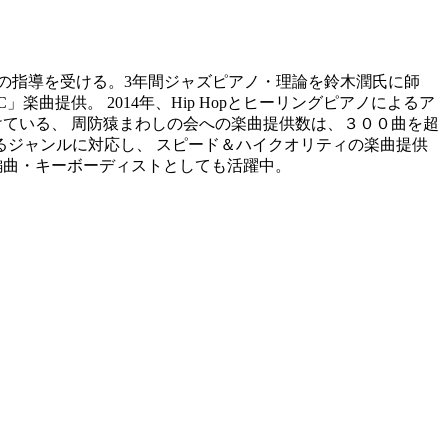
曲の指導を受ける。3年間ジャズピアノ・理論を鈴木潤氏に師
C」楽曲提供。 2014年、Hip Hopとヒーリングピアノによるア
１０年以上続けている、 周防猿まわしの会への楽曲提供数は、３００曲を超
ゆるジャンルに対応し、 スピード＆ハイクオリティの楽曲提供
 作編曲・キーボーディストとしても活躍中。