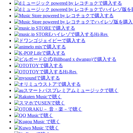
Hi-Res
Hi-Res