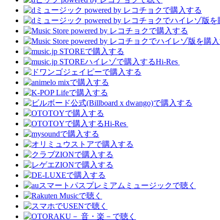
Hi-Res
Hi-Res