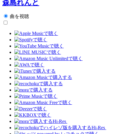
森島れんと
曲を視聴
Hi-Res
Hi-Res