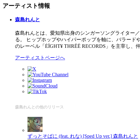
アーティスト情報
森島れんと
森島れんとは、愛知県出身のシンガーソングライター／
る。 ヒップホップやハイパーポップを軸に、バラード
のレーベル「ĖÏGHT¥ THRËË RECORDS」を主
アーティストページへ
森島れんとの他のリリース
ずっとそばに (feat. れな) [Sped Up ver.]
森島れんと