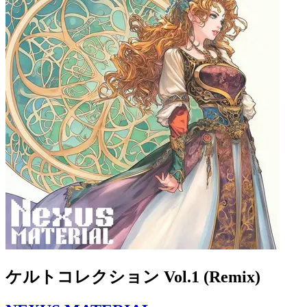
ケルトコレクション Vol.1 (Remix)