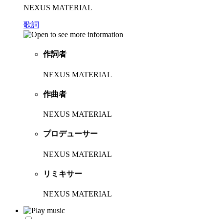
NEXUS MATERIAL
歌詞
作詞者
NEXUS MATERIAL
作曲者
NEXUS MATERIAL
プロデューサー
NEXUS MATERIAL
リミキサー
NEXUS MATERIAL