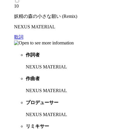
10
妖精の森の小さな願い (Remix)
NEXUS MATERIAL
歌詞
作詞者
NEXUS MATERIAL
作曲者
NEXUS MATERIAL
プロデューサー
NEXUS MATERIAL
リミキサー