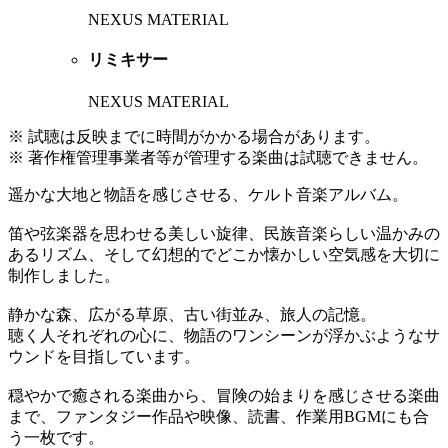
NEXUS MATERIAL
リミキサー
NEXUS MATERIAL
※ 試聴は反映までに時間がかかる場合があります。
※ 著作権管理事業者等が管理する楽曲は試聴できません。
遥かな大地と物語を感じさせる、ケルト音楽アルバム。
笛や弦楽器を思わせる美しい旋律、民族音楽らしい温かみの
あるリズム、そして幻想的でどこか懐かしい空気感を大切に
制作しました。
静かな森、広がる草原、古い街並み、旅人の記憶。
聴く人それぞれの心に、物語のワンシーンが浮かぶようなサ
ウンドを目指しています。
穏やかで癒される楽曲から、冒険の始まりを感じさせる楽曲
まで、ファンタジー作品や映像、読書、作業用BGMにも合
う一枚です。