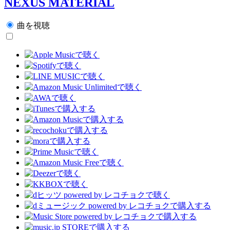
NEXUS MATERIAL
曲を視聴