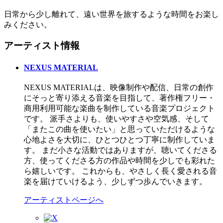
日常から少し離れて、遠い世界を旅するような時間をお楽し
みください。
アーティスト情報
NEXUS MATERIAL
NEXUS MATERIALは、映像制作や配信、日常の創作
にそっと寄り添える音楽を目指して、著作権フリー・
商用利用可能な楽曲を制作している音楽プロジェクト
です。 派手さよりも、使いやすさや空気感、そして
「またこの曲を使いたい」と思っていただけるような
心地よさを大切に、ひとつひとつ丁寧に制作していま
す。 まだ小さな活動ではありますが、聴いてくださる
方、使ってくださる方の作品や時間を少しでも彩れた
ら嬉しいです。 これからも、やさしく長く愛される音
楽を届けていけるよう、少しずつ歩んでいきます。
アーティストページへ