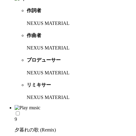
作詞者
NEXUS MATERIAL
作曲者
NEXUS MATERIAL
プロデューサー
NEXUS MATERIAL
リミキサー
NEXUS MATERIAL
9
夕暮れの歌 (Remix)