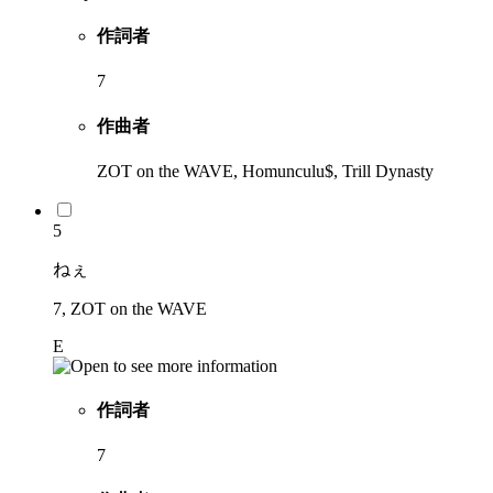
作詞者
7
作曲者
ZOT on the WAVE, Homunculu$, Trill Dynasty
5
ねぇ
7, ZOT on the WAVE
E
作詞者
7