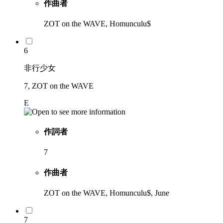
作曲者
ZOT on the WAVE, Homunculu$
6
非行少女
7, ZOT on the WAVE
E
作詞者
7
作曲者
ZOT on the WAVE, Homunculu$, June
7