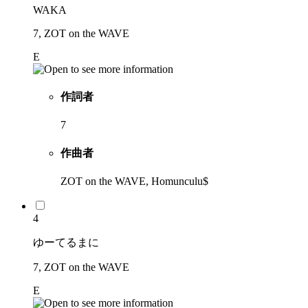
WAKA
7, ZOT on the WAVE
E
作詞者
7
作曲者
ZOT on the WAVE, Homunculu$
4
ゆーてるまに
7, ZOT on the WAVE
E