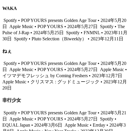
WAKA
Spotify • POP YOURS presents Golden Age Tour • 2024年5月20
日
Apple Music • POP YOURS • 2024年5月27日
Spotify • The
Pulse of J-Rap • 2024年5月25日
Spotify • FNMNL • 2023年11月
30日
Spotify • Pluto Selection（Biweekly） • 2023年12月11日
ねぇ
Spotify • POP YOURS presents Golden Age Tour • 2024年5月20
日
Apple Music • POP YOURS • 2024年5月27日
Apple Music •
イツマデモフレッシュ by Coming Freshers • 2023年12月7日
Apple Music • クリスマス : グッドミュージック • 2023年12月
20日
非行少女
Spotify • POP YOURS presents Golden Age Tour • 2024年5月21
日
Apple Music • POP YOURS • 2024年5月27日
Spotify •
EQUAL Japan • 2024年3月6日
Apple Music • Errday • 2024年3