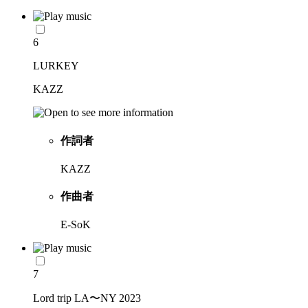
6
LURKEY
KAZZ
作詞者
KAZZ
作曲者
E-SoK
7
Lord trip LA〜NY 2023