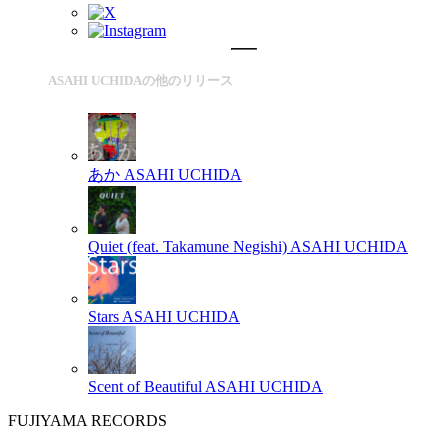
ASAHI UCHIDAの他のリリース
あか
ASAHI UCHIDA
Quiet (feat. Takamune Negishi)
ASAHI UCHIDA
Stars
ASAHI UCHIDA
Scent of Beautiful
ASAHI UCHIDA
FUJIYAMA RECORDS