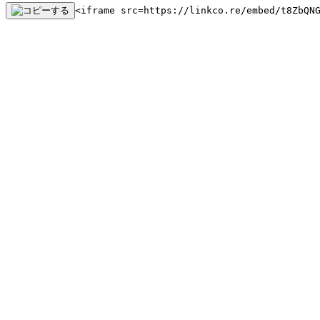
<iframe src=https://linkco.re/embed/t8ZbQN