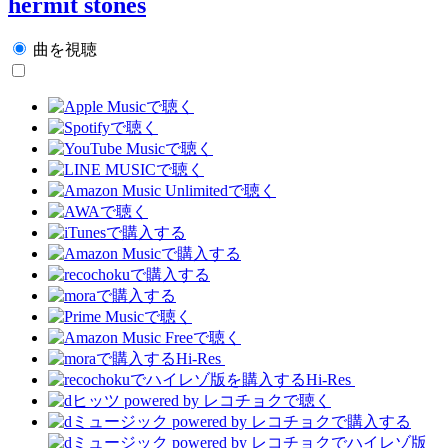
hermit stones
曲を視聴
Hi-Res
Hi-Res