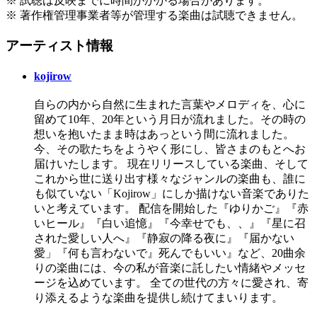
※ 試聴は反映までに時間がかかる場合があります。
※ 著作権管理事業者等が管理する楽曲は試聴できません。
アーティスト情報
kojirow
自らの内から自然に生まれた言葉やメロディを、心に
留めて10年、20年という月日が流れました。その時の
想いを抱いたまま時はあっという間に流れました。
今、その歌たちをようやく形にし、皆さまのもとへお
届けいたします。 現在リリースしている楽曲、そして
これから世に送り出す様々なジャンルの楽曲も、誰に
も似ていない「Kojirow」にしか描けない音楽でありた
いと考えています。 配信を開始した『ゆりかご』『赤
いヒール』『白い追憶』『今幸せでも、、』『星に召
された愛しい人へ』『静寂の降る夜に』『届かない
愛」『何も言わないで』死んでもいい』など、20曲余
りの楽曲には、今の私が音楽に託したい情緒やメッセ
ージを込めています。 全ての世代の方々に愛され、寄
り添えるような楽曲を提供し続けてまいります。