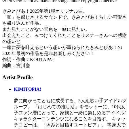
※ Preview is not available for songs under copyright collective.
きみとぴあ！2025年第1弾オリジナル曲。
「和」を感じさせるサウンドで、きみとぴあ！らしい可愛さ
も盛り込んだ作品。
まだ見たことがない景色を一緒に見たい。
出会えたこと、みつけてくれたことをリスナーさんへの感謝
の想いと
一緒に夢を叶えるという想いが重ねられたきみとぴあ！の
2025年最初の作品を是非お楽しみください！
作詞・作曲：KOUTAPAI
編曲：宮川麿
Artist Profile
KIMITOPIA!
夢に向かってともに成長する、5人組歌い手アイドルグ
ループ。 「はじめての推し活」をモットーに、10代女
子ファン層にとって、家族と一緒に楽しめるアイドル/
キャラクターコンテンツになることを目指す。 キャッ
チコピーは、「きみと目指すユートピア」。 等身大で