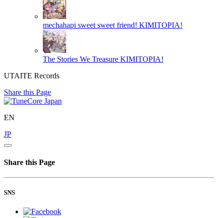
mechahapi sweet sweet friend!
KIMITOPIA!
The Stories We Treasure
KIMITOPIA!
UTAITE Records
Share this Page
EN
JP
Share this Page
SNS