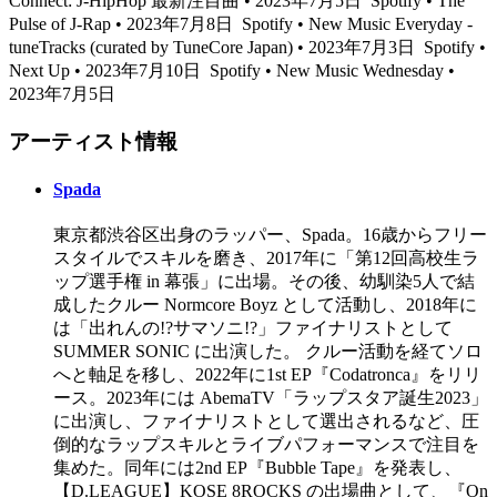
Connect: J-HipHop 最新注目曲 • 2023年7月5日
Spotify • The
Pulse of J-Rap • 2023年7月8日
Spotify • New Music Everyday -
tuneTracks (curated by TuneCore Japan) • 2023年7月3日
Spotify •
Next Up • 2023年7月10日
Spotify • New Music Wednesday •
2023年7月5日
アーティスト情報
Spada
東京都渋谷区出身のラッパー、Spada。16歳からフリー
スタイルでスキルを磨き、2017年に「第12回高校生ラ
ップ選手権 in 幕張」に出場。その後、幼馴染5人で結
成したクルー Normcore Boyz として活動し、2018年に
は「出れんの!?サマソニ!?」ファイナリストとして
SUMMER SONIC に出演した。 クルー活動を経てソロ
へと軸足を移し、2022年に1st EP『Codatronca』をリリ
ース。2023年には AbemaTV「ラップスタア誕生2023」
に出演し、ファイナリストとして選出されるなど、圧
倒的なラップスキルとライブパフォーマンスで注目を
集めた。同年には2nd EP『Bubble Tape』を発表し、
【D.LEAGUE】KOSE 8ROCKS の出場曲として、『On