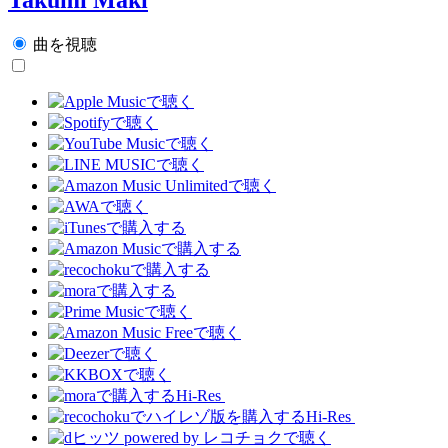
曲を視聴
Hi-Res
Hi-Res