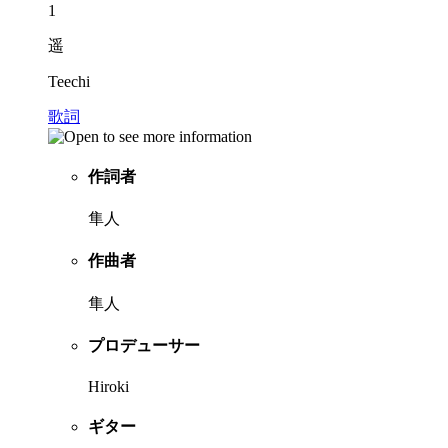
1
遥
Teechi
歌詞
作詞者
隼人
作曲者
隼人
プロデューサー
Hiroki
ギター