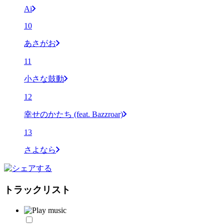
Ai
10
あさがお
11
小さな鼓動
12
幸せのかたち (feat. Bazzroar)
13
さよなら
トラックリスト