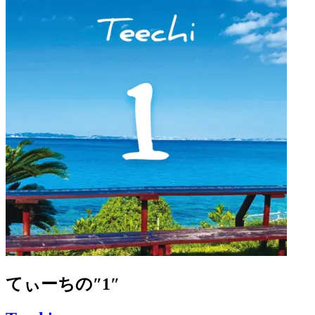
てぃーちの″1″