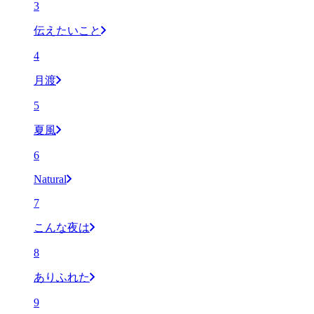
3
伝えたいこと
4
月渡
5
夏風
6
Natural
7
こんな夜は
8
ありふれた
9