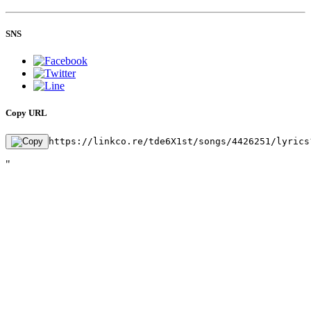
SNS
Copy URL
https://linkco.re/tde6X1st/songs/4426251/lyrics
"