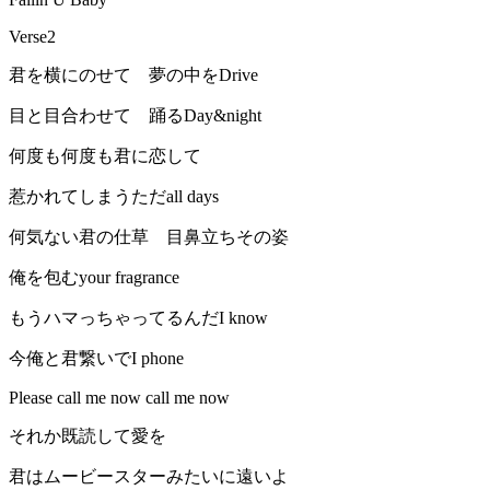
Verse2
君を横にのせて 夢の中をDrive
目と目合わせて 踊るDay&night
何度も何度も君に恋して
惹かれてしまうただall days
何気ない君の仕草 目鼻立ちその姿
俺を包むyour fragrance
もうハマっちゃってるんだI know
今俺と君繋いでI phone
Please call me now call me now
それか既読して愛を
君はムービースターみたいに遠いよ