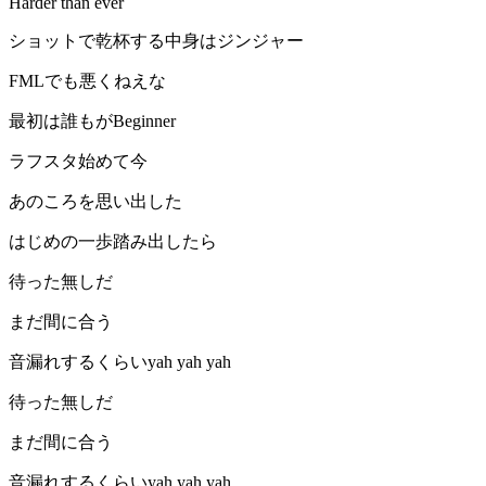
Harder than ever
ショットで乾杯する中身はジンジャー
FMLでも悪くねえな
最初は誰もがBeginner
ラフスタ始めて今
あのころを思い出した
はじめの一歩踏み出したら
待った無しだ
まだ間に合う
音漏れするくらいyah yah yah
待った無しだ
まだ間に合う
音漏れするくらいyah yah yah