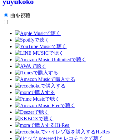
yuyukoko
曲を視聴
Hi-Res
Hi-Res