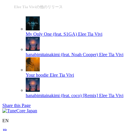
Elee Tia Viviの他のリリース
My Only One (feat. S1GA)
Elee Tia Vivi
hanabimitainakimi (feat. Noah Cooper)
Elee Tia Vivi
Your hoodie
Elee Tia Vivi
hanabimitainakimi (feat. coco) [Remix]
Elee Tia Vivi
Share this Page
EN
JP