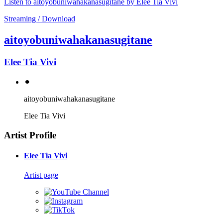
Listen to aitoyobuniwahakanasugitane by Elee Tia Vivi
Streaming / Download
aitoyobuniwahakanasugitane
Elee Tia Vivi
⚫︎
aitoyobuniwahakanasugitane
Elee Tia Vivi
Artist Profile
Elee Tia Vivi
Artist page