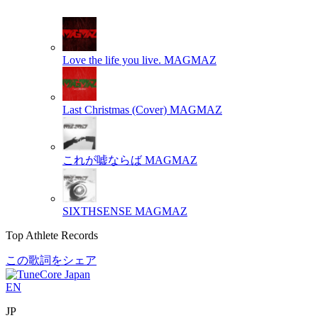
Love the life you live.
MAGMAZ
Last Christmas (Cover)
MAGMAZ
これが嘘ならば
MAGMAZ
SIXTHSENSE
MAGMAZ
Top Athlete Records
この歌詞をシェア
EN
JP