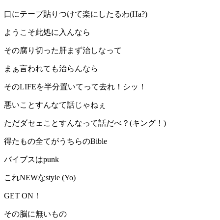
口にテープ貼りつけて楽にしたるわ(Ha?)
ようこそ此処に入んなら
その腐り切った肝まず治しなって
まぁ言われても治らんなら
そのLIFEを半分置いてって去れ！シッ！
悪いことすんなて話じゃねぇ
ただダセェことすんなって話だべ？(キング！)
得たもの全てがうちらのBible
バイブスはpunk
これNEWなstyle (Yo)
GET ON！
その脳に無いもの