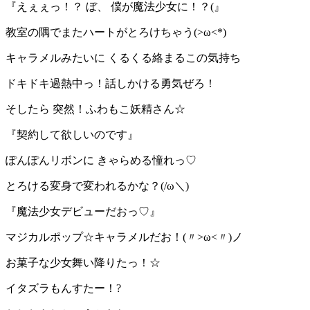
『えぇぇっ！？ ぼ、 僕が魔法少女に！？(』
教室の隅でまたハートがとろけちゃう(>ω<*)
キャラメルみたいに くるくる絡まるこの気持ち
ドキドキ過熱中っ！話しかける勇気ぜろ！
そしたら 突然！ふわもこ妖精さん☆
『契約して欲しいのです』
ぽんぽんリボンに きゃらめる憧れっ♡
とろける変身で変われるかな？(/ω＼)
『魔法少女デビューだおっ♡』
マジカルポップ☆キャラメルだお！(〃>ω<〃)ノ
お菓子な少女舞い降りたっ！☆
イタズラもんすたー！?