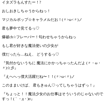
イタズラもんすたー！?
おしおきしちゃうからねっ！
マジカルポップ☆キャラメルだお！(〃>ω<〃)ノ
君も夢中で見てるっ♡
爆破ch☆フレーバー！匂わせちゃうからねっ
もし君が好きな魔法使いの少女が
僕だったら…ねえ、 どうするっ♡
『気付かないうちに 魔法にかかっちゃったんだよ (〃・ω・
〃)☆彡』
『えへへっ僕大活躍だね〜！！(〃>ω<〃)ノ
このままいけば、 君もきゅん♡ってしちゃうはずっ！』
『ちょっと！！魔法少女のお仕事はそういうのじゃないので
すっ！(｀・д・)σ』