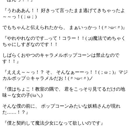
『うわああん！！ 好きって言ったまま逃げてきちゃったよ
～～っ！(；ω；)
でもちゃんと伝えられたから、 まぁいっかっ！(〃>ω<〃)』
『やれやれなのです...って！コラー！！( ;д)魔法でめちゃく
ちゃにしすぎなのです！！
しばらくおやつのキャラメルポップコーンは禁止なので
す！！』
『えええ～～っ！？ そ、 そんなぁーーっ！！(；ω；)』マジ
カルポップ☆キャラメルだお！(〃>ω<〃)ノ
『僕はちょこ！教室の隅で、 君をこっそり見てるだけの地
味～な女の子(/ω＼)
そんな僕の前に、 ポップコーンみたいな妖精さんが現れ
た……！？』
『僕と契約して魔法少女になって欲しいのです』