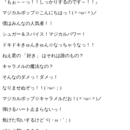
『もぉ～～っ！！しっかりするのです～！！』
マジカルポップ☆こんにちはっ！(〃>ω<〃)ノ
僕はみんなの人気者！！
シュガー＆スパイス！マジカルパワー！
ドキドキきゅんきゅん☆なっちゃうなっ！！
ねえ君の 「好き」 はそれは誰のもの？
キャラメルの魔法なの？
そんなのダメっ！ダメっ！
なりませぬぞっ！！( >ω<；)
マジカルポップ☆キャラメルだお！(〃>ω<〃)ノ
弾けるハート止まらないっ！
焦げた匂いするけどヾ(・ω・`；)