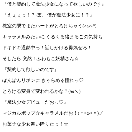
『僕と契約して魔法少女になって欲しいのです』
『えぇぇっ！？ ぼ、 僕が魔法少女に！？』
教室の隅でまたハートがとろけちゃう(>ω<*)
キャラメルみたいに くるくる絡まるこの気持ち
ドキドキ過熱中っ！話しかける勇気ぜろ！
そしたら 突然！ふわもこ妖精さん☆
『契約して欲しいのです』
ぽんぽんリボンに きゃらめる憧れっ♡
とろける変身で変われるかな？(/ω＼)
『魔法少女デビューだおっ♡』
マジカルポップ☆キャラメルだお！(〃>ω<〃)ノ
お菓子な少女舞い降りたっ！☆