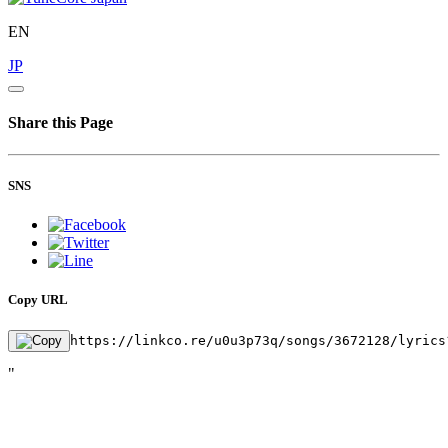
EN
JP
Share this Page
SNS
Copy URL
https://linkco.re/u0u3p73q/songs/3672128/lyrics
"