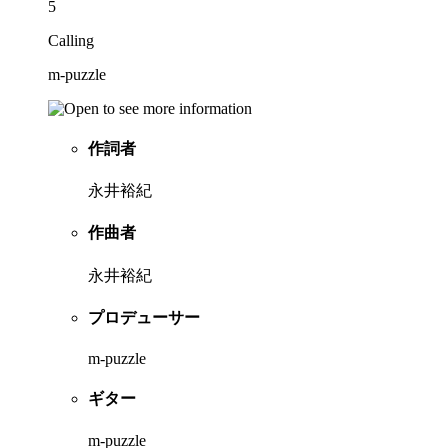
5
Calling
m-puzzle
作詞者
永井裕紀
作曲者
永井裕紀
プロデューサー
m-puzzle
ギター
m-puzzle