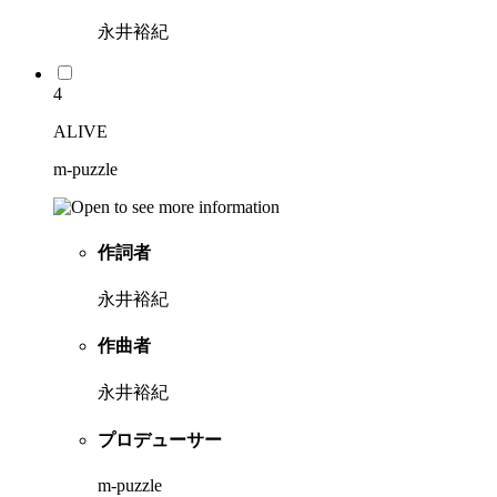
永井裕紀
4
ALIVE
m-puzzle
作詞者
永井裕紀
作曲者
永井裕紀
プロデューサー
m-puzzle