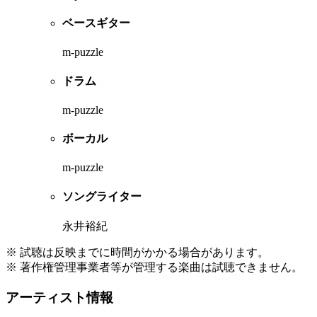
ベースギター
m-puzzle
ドラム
m-puzzle
ボーカル
m-puzzle
ソングライター
永井裕紀
※ 試聴は反映までに時間がかかる場合があります。
※ 著作権管理事業者等が管理する楽曲は試聴できません。
アーティスト情報