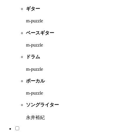
ギター
m-puzzle
ベースギター
m-puzzle
ドラム
m-puzzle
ボーカル
m-puzzle
ソングライター
永井裕紀