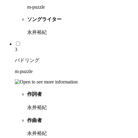
m-puzzle
ソングライター
永井裕紀
3
パドリング
m-puzzle
作詞者
永井裕紀
作曲者
永井裕紀