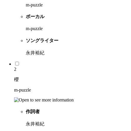
m-puzzle
ボーカル
m-puzzle
ソングライター
永井裕紀
2
櫻
m-puzzle
作詞者
永井裕紀