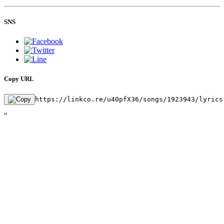
SNS
Copy URL
https://linkco.re/u40pfX36/songs/1923943/lyrics
"