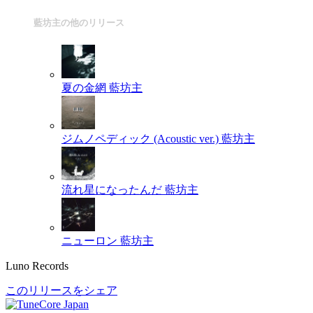
藍坊主の他のリリース
夏の金網
藍坊主
ジムノペディック (Acoustic ver.)
藍坊主
流れ星になったんだ
藍坊主
ニューロン
藍坊主
Luno Records
このリリースをシェア