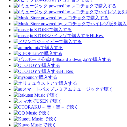
Hi-Res
Hi-Res